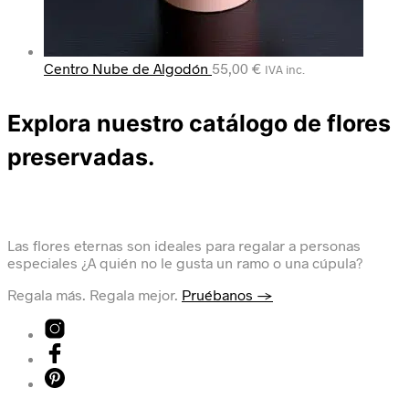
Centro Nube de Algodón
55,00
€
IVA inc.
Explora nuestro catálogo de flores
preservadas.
Las flores eternas son ideales para regalar a personas
especiales ¿A quién no le gusta un ramo o una cúpula?
Regala más. Regala mejor.
Pruébanos →