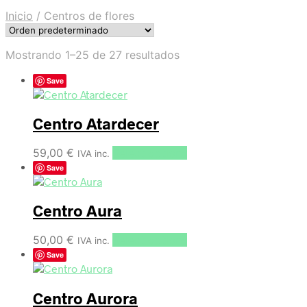
Inicio
/
Centros de flores
Mostrando 1–25 de 27 resultados
Save
Centro Atardecer
59,00
€
Select options
IVA inc.
Save
Centro Aura
50,00
€
Select options
IVA inc.
Save
Centro Aurora