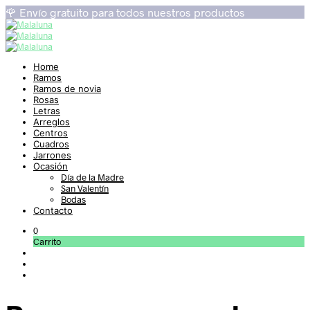
🌹 Envío gratuito para todos nuestros productos
Home
Ramos
Ramos de novia
Rosas
Letras
Arreglos
Centros
Cuadros
Jarrones
Ocasión
Día de la Madre
San Valentín
Bodas
Contacto
0
Carrito