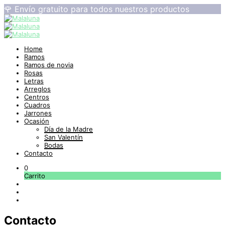
🌹 Envío gratuito para todos nuestros productos
Home
Ramos
Ramos de novia
Rosas
Letras
Arreglos
Centros
Cuadros
Jarrones
Ocasión
Día de la Madre
San Valentín
Bodas
Contacto
0
Carrito
Contacto