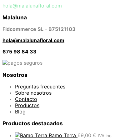
hola@malalunafloral.com
Malaluna
Fidcommerce SL – B75121103
hola@malalunafloral.com
675 98 84 33
Nosotros
Preguntas frecuentes
Sobre nosotros
Contacto
Productos
Blog
Productos destacados
Ramo Terra
69,00
€
IVA inc.