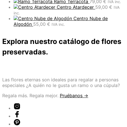
Ramo Terracota
79,00
€
IVA inc.
Centro Atardecer
59,00
€
IVA
inc.
Centro Nube de
Algodón
55,00
€
IVA inc.
Explora nuestro catálogo de flores
preservadas.
Las flores eternas son ideales para regalar a personas
especiales ¿A quién no le gusta un ramo o una cúpula?
Regala más. Regala mejor.
Pruébanos →