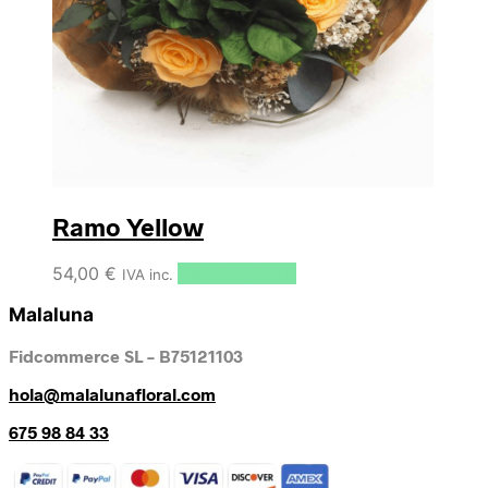
Ramo Yellow
54,00
€
Select options
IVA inc.
Malaluna
Fidcommerce SL – B75121103
hola@malalunafloral.com
675 98 84 33