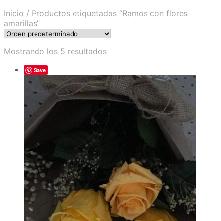
Inicio
/
Productos etiquetados “Ramos con flores
amarillas”
Mostrando los 5 resultados
Save