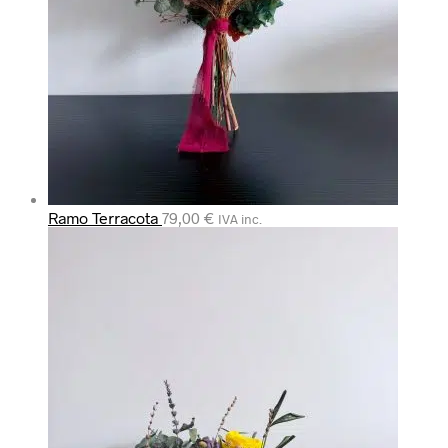
Ramo Terracota
79,00
€
IVA inc.