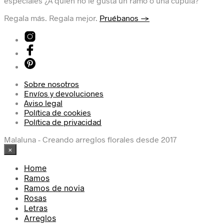
especiales ¿A quién no le gusta un ramo o una cúpula?
Regala más. Regala mejor.
Pruébanos →
Sobre nosotros
Envíos y devoluciones
Aviso legal
Política de cookies
Política de privacidad
Malaluna - Creando arreglos florales desde 2017
×
Home
Ramos
Ramos de novia
Rosas
Letras
Arreglos