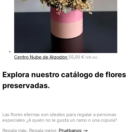
Centro Nube de Algodón
55,00
€
IVA inc.
Explora nuestro catálogo de flores
preservadas.
Las flores eternas son ideales para regalar a personas
especiales ¿A quién no le gusta un ramo o una cúpula?
Regala más. Regala mejor.
Pruébanos →