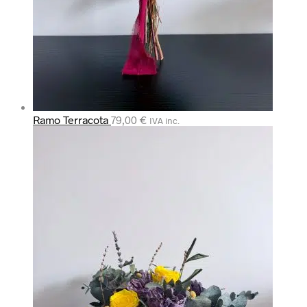
Ramo Terracota
79,00
€
IVA inc.