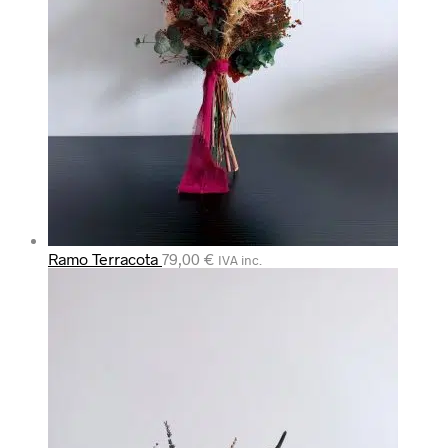
Ramo Terracota
79,00
€
IVA inc.