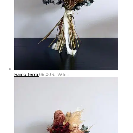
Ramo Terra
69,00
€
IVA inc.