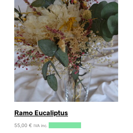
Ramo Eucaliptus
55,00
€
Select options
IVA inc.