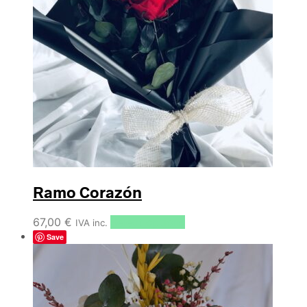
Ramo Corazón
67,00
€
Select options
IVA inc.
Save