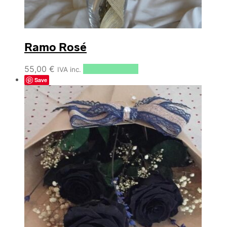
Ramo Rosé
55,00
€
Select options
IVA inc.
Save