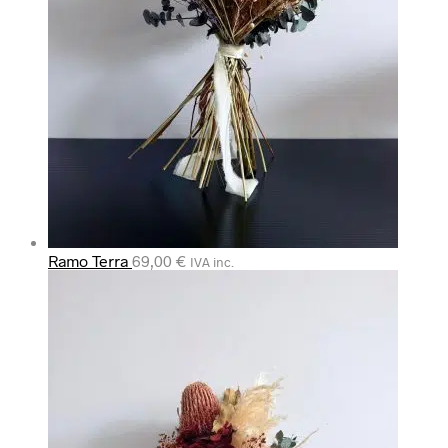
Ramo Terra
69,00
€
IVA inc.