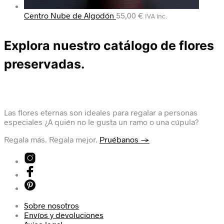
Centro Nube de Algodón
55,00
€
IVA inc.
Explora nuestro catálogo de flores
preservadas.
Las flores eternas son ideales para regalar a personas
especiales ¿A quién no le gusta un ramo o una cúpula?
Regala más. Regala mejor.
Pruébanos →
Sobre nosotros
Envíos y devoluciones