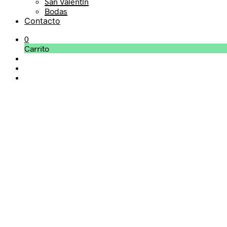
San Valentín
Bodas
Contacto
0
Carrito