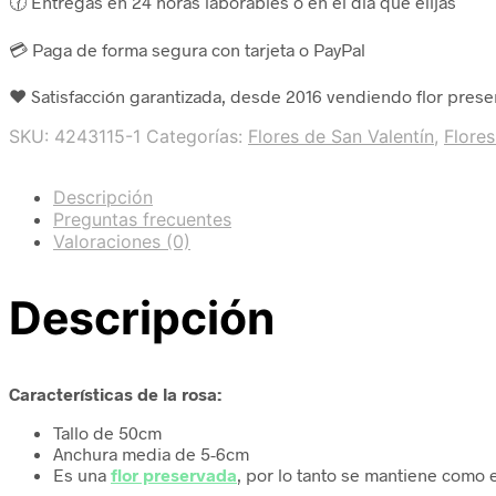
🕜 Entregas en 24 horas laborables o en el día que elijas
💳 Paga de forma segura con tarjeta o PayPal
❤️ Satisfacción garantizada, desde 2016 vendiendo flor pres
SKU:
4243115-1
Categorías:
Flores de San Valentín
,
Flores
Descripción
Preguntas frecuentes
Valoraciones (0)
Descripción
Características de la rosa:
Tallo de 50cm
Anchura media de 5-6cm
Es una
flor preservada
, por lo tanto se mantiene como 