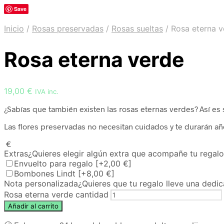
Save
Inicio
/
Rosas preservadas
/
Rosas sueltas
/
Rosa eterna v
Rosa eterna verde
19,00
€
IVA inc.
¿Sabías que también existen las rosas eternas verdes? Así es 
Las flores preservadas no necesitan cuidados y te durarán a
€
Extras
¿Quieres elegir algún extra que acompañe tu regal
Envuelto para regalo
[+2,00 €]
Bombones Lindt
[+8,00 €]
Nota personalizada
¿Quieres que tu regalo lleve una dedic
Rosa eterna verde cantidad
Añadir al carrito