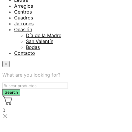
Arreglos
Centros
Cuadros
Jarrones
Ocasión
Día de la Madre
San Valentín
Bodas
Contacto
×
What are you looking for?
0