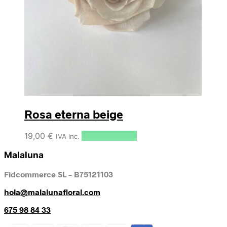
Rosa eterna beige
19,00
€
Select options
IVA inc.
Malaluna
Fidcommerce SL – B75121103
hola@malalunafloral.com
675 98 84 33