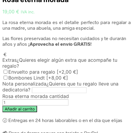
19,00
€
IVA inc.
La rosa eterna morada es el detalle perfecto para regalar a
una madre, una abuela, una amiga especial.
Las flores preservadas no necesitan cuidados y te durarán
años y años
¡Aprovecha el envío GRATIS!
€
Extras
¿Quieres elegir algún extra que acompañe tu
regalo?
Envuelto para regalo
[+2,00 €]
Bombones Lindt
[+8,00 €]
Nota personalizada
¿Quieres que tu regalo lleve una
dedicatoria?
Rosa eterna morada cantidad
Añadir al carrito
🕜 Entregas en 24 horas laborables o en el día que elijas
💳 Paga de forma segura con tarjeta o PayPal