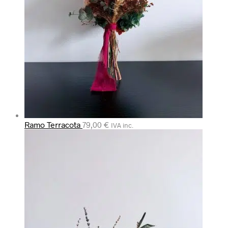
Ramo Terracota
79,00
€
IVA inc.